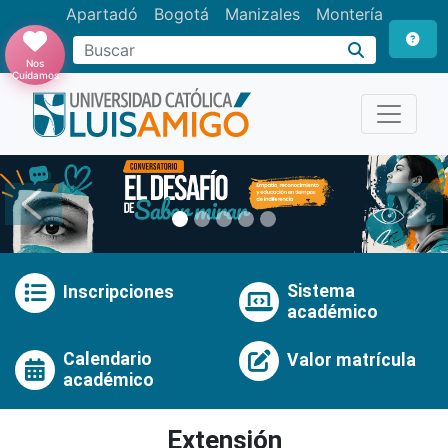
Apartadó
Bogotá
Manizales
Montería
Buscar
Nos
Cuidamos
Anterior
Pró
Sistema
Inscripciones
académico
Calendario
Valor matrícula
académico
Extensión