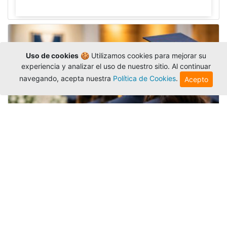
Uso de cookies
🍪 Utilizamos cookies para mejorar su
experiencia y analizar el uso de nuestro sitio. Al continuar
navegando, acepta nuestra
Política de Cookies
.
Acepto
Grados colectivos de pregrado:
consulte fechas y programación
Editor
,
6/8/2026
La Universidad Católica Luis Amigó publicó
las fechas de
grados colectivos
extemporaneos
de pregrado, con fechas de