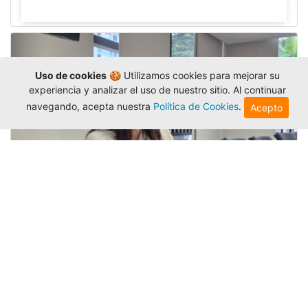
Uso de cookies
🍪 Utilizamos cookies para mejorar su
experiencia y analizar el uso de nuestro sitio. Al continuar
navegando, acepta nuestra
Política de Cookies
.
Acepto
Investigadora amigoniana participa
en uno de los principales congresos
mundial...
Editor
,
3/8/2026
La docente
Candy Lorena Chamorro
González
presentó su investigación y actuó