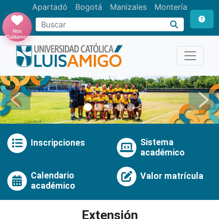
Apartadó
Bogotá
Manizales
Montería
Buscar
Nos
Cuidamos
Anterior
Pró
Sistema
Inscripciones
académico
Calendario
Valor matrícula
académico
Extensión