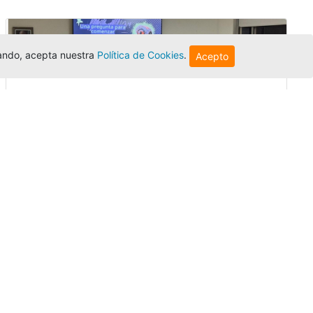
egando, acepta nuestra
Política de Cookies
.
Acepto
Innovación y liderazgo: así se vivió
el encuentro de graduados de la
Univer...
Editor
,
3/8/2026
El Centro Regional Bogotá reunió a sus
graduados en un encuentro sobre
inteligencia artificial, liderazgo y