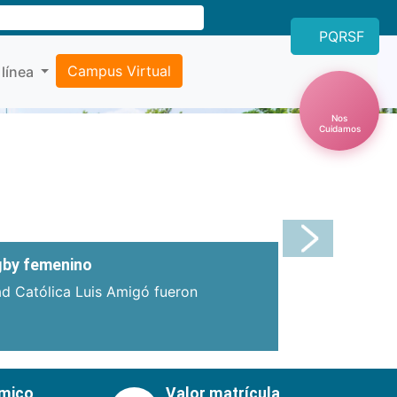
PQRSF
Campus Virtual
 línea
Nos
Cuidamos
Próxima
ugby femenino
ad Católica Luis Amigó fueron
émico
Valor matrícula