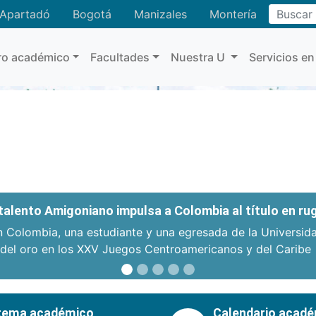
Buscar
Apartadó
Bogotá
Manizales
Montería
ro académico
Facultades
Nuestra U
Servicios en
: talento Amigoniano impulsa a Colombia al título en r
n Colombia, una estudiante y una egresada de la Universid
 del oro en los XXV Juegos Centroamericanos y del Caribe
tema académico
Calendario acad