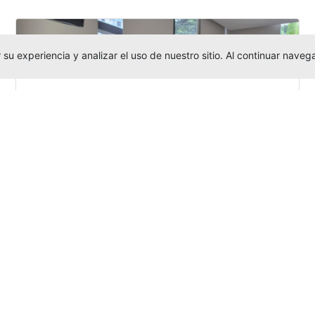
su experiencia y analizar el uso de nuestro sitio. Al continuar nav
Investigadora amigoniana participa
en uno de los principales congresos
mundial...
Editor
,
3/8/2026
La docente
Candy Lorena Chamorro
González
presentó su investigación y
actuó como evaluadora científica en la