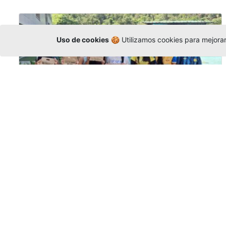
Uso de cookies
🍪 Utilizamos cookies para mejorar 
Amigonianos inician intercambios
académicos en 2026-2
Editor
,
4/8/2026
Estudiantes de la Universidad Católica Luis
Amigó realizarán
intercambios
nacionales
e internacionales durante el segundo
semestre de 2026, fortaleciendo su