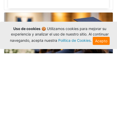
Uso de cookies
🍪 Utilizamos cookies para mejorar su
experiencia y analizar el uso de nuestro sitio. Al continuar
navegando, acepta nuestra
Política de Cookies
.
Acepto
Grados colectivos de pregrado:
consulte fechas y programación
Editor
,
6/8/2026
La Universidad Católica Luis Amigó publicó
las fechas de
grados colectivos
extemporaneos
de pregrado, con fechas de