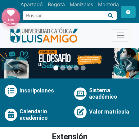
Apartadó
Bogotá
Manizales
Montería
Buscar
Nos
Cuidamos
Anterior
Pró
Sistema
Inscripciones
académico
Calendario
Valor matrícula
académico
Extensión