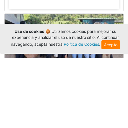
Uso de cookies
🍪 Utilizamos cookies para mejorar su
experiencia y analizar el uso de nuestro sitio. Al continuar
navegando, acepta nuestra
Política de Cookies
.
Acepto
Amigonianos inician intercambios
académicos en 2026-2
Editor
,
4/8/2026
Estudiantes de la Universidad Católica Luis
Amigó realizarán
intercambios
nacionales e
internacionales durante el segundo semestre