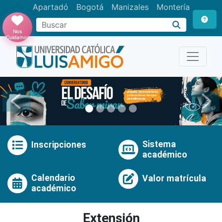
Apartadó
Bogotá
Manizales
Montería
Buscar
Nos
Cuidamos
Anterior
Pró
Sistema
Inscripciones
académico
Calendario
Valor matrícula
académico
Extensión