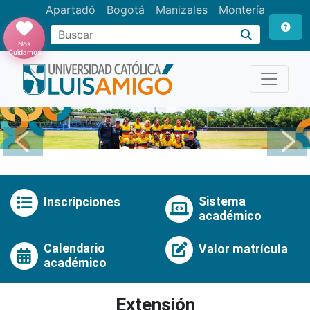
Apartadó
Bogotá
Manizales
Montería
Buscar
Nos
Cuidamos
Anterior
Pró
Sistema
Inscripciones
académico
Calendario
Valor matrícula
académico
Extensión