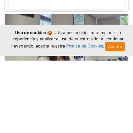
Uso de cookies
🍪 Utilizamos cookies para mejorar su
experiencia y analizar el uso de nuestro sitio. Al continuar
navegando, acepta nuestra
Política de Cookies
.
Acepto
Investigadora amigoniana participa
en uno de los principales congresos
mundial...
Editor
,
3/8/2026
La docente
Candy Lorena Chamorro
González
presentó su investigación y actuó