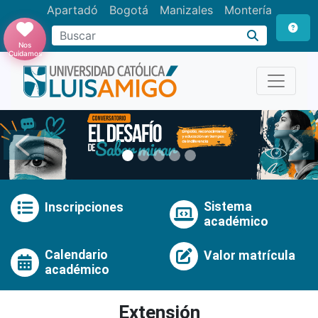
Apartadó
Bogotá
Manizales
Montería
Buscar
Nos
Cuidamos
Anterior
Pró
Sistema
Inscripciones
académico
Calendario
Valor matrícula
académico
Extensión