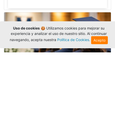
Uso de cookies
🍪 Utilizamos cookies para mejorar su
experiencia y analizar el uso de nuestro sitio. Al continuar
navegando, acepta nuestra
Política de Cookies
.
Acepto
Grados colectivos de pregrado:
consulte fechas y programación
Editor
,
6/8/2026
La Universidad Católica Luis Amigó publicó
las fechas de
grados colectivos
extemporaneos
de pregrado, con fechas de