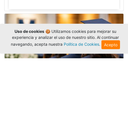
Uso de cookies
🍪 Utilizamos cookies para mejorar su
experiencia y analizar el uso de nuestro sitio. Al continuar
navegando, acepta nuestra
Política de Cookies
.
Acepto
Grados colectivos de pregrado:
consulte fechas y programación
Editor
,
6/8/2026
La Universidad Católica Luis Amigó publicó
las fechas de
grados colectivos
extemporaneos
de pregrado, con fechas de