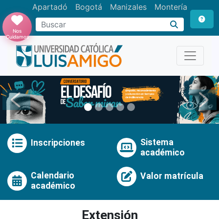
Apartadó
Bogotá
Manizales
Montería
Buscar
Nos
Cuidamos
Anterior
Pró
Sistema
Inscripciones
académico
Calendario
Valor matrícula
académico
Extensión