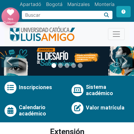
Apartadó
Bogotá
Manizales
Montería
Buscar
Nos
Cuidamos
Anterior
Pró
Sistema
Inscripciones
académico
Calendario
Valor matrícula
académico
Extensión