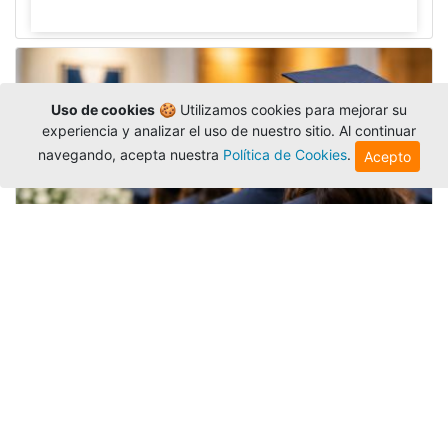
Uso de cookies
🍪 Utilizamos cookies para mejorar su
experiencia y analizar el uso de nuestro sitio. Al continuar
navegando, acepta nuestra
Política de Cookies
.
Acepto
Grados colectivos de pregrado:
consulte fechas y programación
Editor
,
6/8/2026
La Universidad Católica Luis Amigó publicó
las fechas de
grados colectivos
extemporaneos
de pregrado, con fechas de