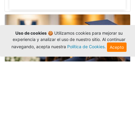
Uso de cookies
🍪 Utilizamos cookies para mejorar su
experiencia y analizar el uso de nuestro sitio. Al continuar
navegando, acepta nuestra
Política de Cookies
.
Acepto
Grados colectivos de pregrado:
consulte fechas y programación
Editor
,
6/8/2026
La Universidad Católica Luis Amigó publicó
las fechas de
grados colectivos
extemporaneos
de pregrado, con fechas de