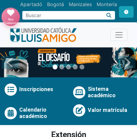
Apartadó
Bogotá
Manizales
Montería
Buscar
Nos
Cuidamos
Anterior
Pró
Sistema
Inscripciones
académico
Calendario
Valor matrícula
académico
Extensión