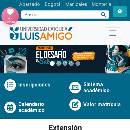
Apartadó
Bogotá
Manizales
Montería
Buscar
Nos
Cuidamos
Anterior
Pró
Sistema
Inscripciones
académico
Calendario
Valor matrícula
académico
Extensión