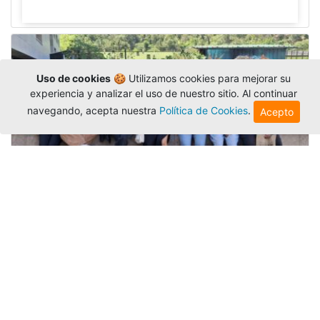
Uso de cookies
🍪 Utilizamos cookies para mejorar su
experiencia y analizar el uso de nuestro sitio. Al continuar
navegando, acepta nuestra
Política de Cookies
.
Acepto
Amigonianos inician intercambios
académicos en 2026-2
Editor
,
4/8/2026
Estudiantes de la Universidad Católica Luis
Amigó realizarán
intercambios
nacionales e
internacionales durante el segundo semestre