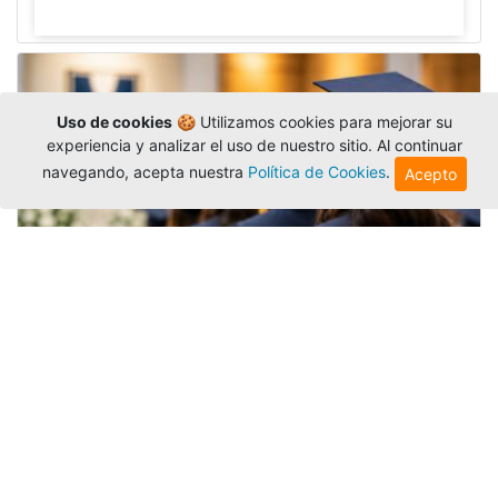
Uso de cookies
🍪 Utilizamos cookies para mejorar su
experiencia y analizar el uso de nuestro sitio. Al continuar
navegando, acepta nuestra
Política de Cookies
.
Acepto
Grados colectivos de pregrado:
consulte fechas y programación
Editor
,
6/8/2026
La Universidad Católica Luis Amigó publicó
las fechas de
grados colectivos
extemporaneos
de pregrado, con fechas de