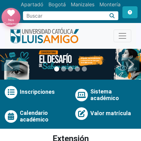
Apartadó
Bogotá
Manizales
Montería
Buscar
Nos
Cuidamos
Anterior
Pró
Sistema
Inscripciones
académico
Calendario
Valor matrícula
académico
Extensión