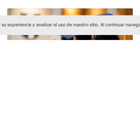
su experiencia y analizar el uso de nuestro sitio. Al continuar nav
Grados colectivos de pregrado:
consulte fechas y programación
Editor
,
6/8/2026
La Universidad Católica Luis Amigó publicó
las fechas de
grados colectivos
extemporaneos
de pregrado, con fechas
de firma de actas, entrega de invitaciones,