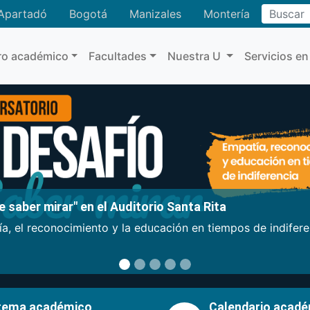
Buscar
Apartadó
Bogotá
Manizales
Montería
ro académico
Facultades
Nuestra U
Servicios en
 saber mirar" en el Auditorio Santa Rita
a, el reconocimiento y la educación en tiempos de indifer
tema académico
Calendario acad