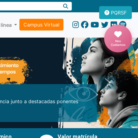
PQRSF
Campus Virtual
 línea
Nos
Cuidamos
Próxima
encia junto a destacadas ponentes
émico
Valor matrícula