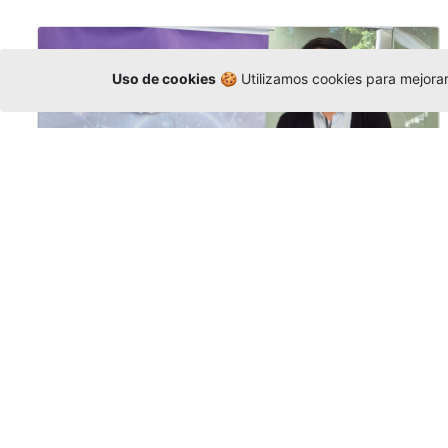
Uso de cookies
🍪 Utilizamos cookies para mejorar 
La Universidad participó en la
Asamblea de la COCTI-CICT
Editor
,
6/8/2026
Manuel David Gómez
representó a la
Universidad en la Asamblea General de la
Conferencia de Instituciones Católicas de
Teología
y participó en el X Simposio