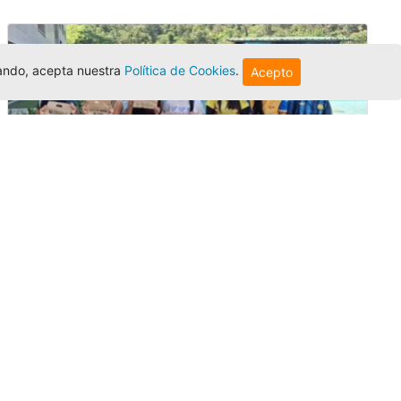
egando, acepta nuestra
Política de Cookies
.
Acepto
Amigonianos inician intercambios
académicos en 2026-2
Editor
,
4/8/2026
Estudiantes de la Universidad Católica Luis
Amigó realizarán
intercambios
nacionales
e internacionales durante el segundo
semestre de 2026, fortaleciendo su