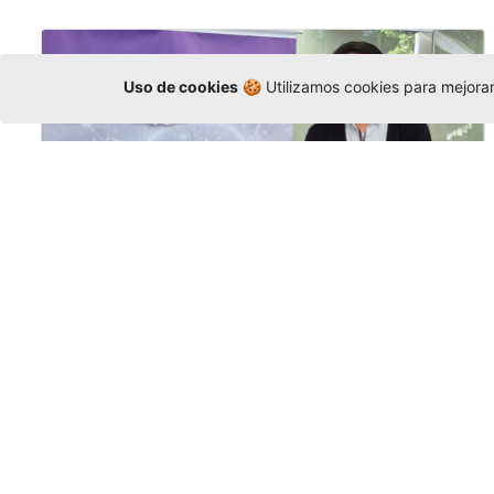
Uso de cookies
🍪 Utilizamos cookies para mejorar 
La Universidad participó en la
Asamblea de la COCTI-CICT
Editor
,
6/8/2026
Manuel David Gómez
representó a la
Universidad en la Asamblea General de la
Conferencia de Instituciones Católicas de
Teología
y participó en el X Simposio