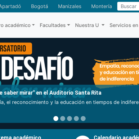
Buscar
Apartadó
Bogotá
Manizales
Montería
ro académico
Facultades
Nuestra U
Servicios en
 saber mirar" en el Auditorio Santa Rita
a, el reconocimiento y la educación en tiempos de indifer
tema académico
Calendario acad