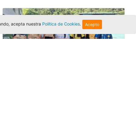
egando, acepta nuestra
Política de Cookies
.
Acepto
Amigonianos inician intercambios
académicos en 2026-2
Editor
,
4/8/2026
Estudiantes de la Universidad Católica Luis
Amigó realizarán
intercambios
nacionales
e internacionales durante el segundo
semestre de 2026, fortaleciendo su