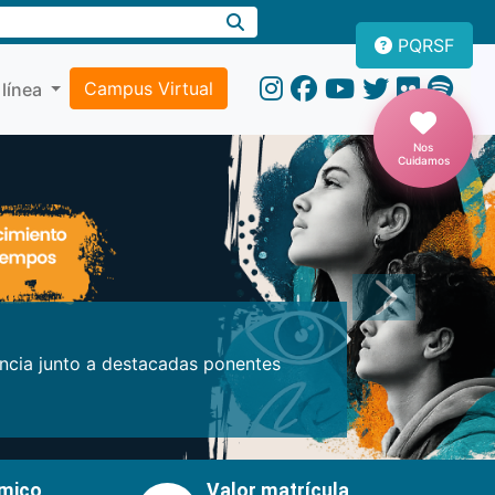
PQRSF
Campus Virtual
 línea
Nos
Cuidamos
Próxima
encia junto a destacadas ponentes
émico
Valor matrícula