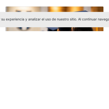
su experiencia y analizar el uso de nuestro sitio. Al continuar nav
Grados colectivos de pregrado:
consulte fechas y programación
Editor
,
6/8/2026
La Universidad Católica Luis Amigó publicó
las fechas de
grados colectivos
extemporaneos
de pregrado, con fechas
de firma de actas, entrega de invitaciones,