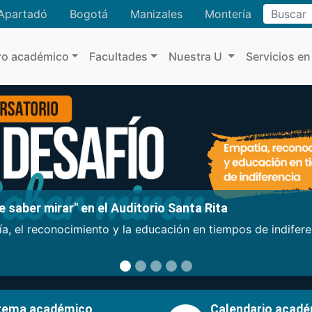
Buscar
Apartadó
Bogotá
Manizales
Montería
ro académico
Facultades
Nuestra U
Servicios en
 saber mirar" en el Auditorio Santa Rita
a, el reconocimiento y la educación en tiempos de indifer
tema académico
Calendario acad