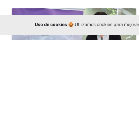
Uso de cookies
🍪 Utilizamos cookies para mejorar 
La Universidad participó en la
Asamblea de la COCTI-CICT
Editor
,
6/8/2026
Manuel David Gómez
representó a la
Universidad en la Asamblea General de la
Conferencia de Instituciones Católicas de
Teología
y participó en el X Simposio