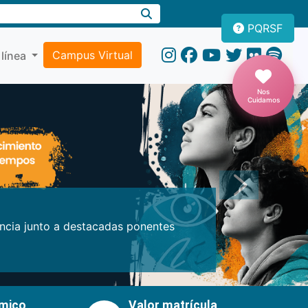
PQRSF
Campus Virtual
 línea
Nos
Cuidamos
Próxima
encia junto a destacadas ponentes
émico
Valor matrícula