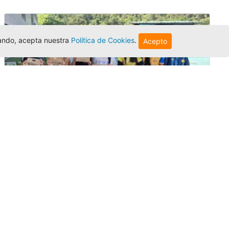
egando, acepta nuestra
Política de Cookies
.
Acepto
Amigonianos inician intercambios
académicos en 2026-2
Editor
,
4/8/2026
Estudiantes de la Universidad Católica Luis
Amigó realizarán
intercambios
nacionales
e internacionales durante el segundo
semestre de 2026, fortaleciendo su