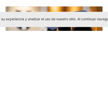
su experiencia y analizar el uso de nuestro sitio. Al continuar nav
Grados colectivos de pregrado:
consulte fechas y programación
Editor
,
6/8/2026
La Universidad Católica Luis Amigó publicó
las fechas de
grados colectivos
extemporaneos
de pregrado, con fechas
de firma de actas, entrega de invitaciones,