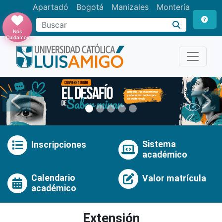
Apartadó
Bogotá
Manizales
Montería
Buscar
Nos
Cuidamos
Anterior
Pró
Sistema
Inscripciones
académico
Calendario
Valor matrícula
académico
Extensión