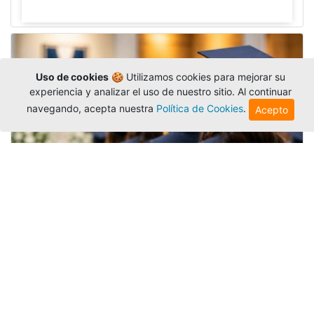
Uso de cookies
🍪 Utilizamos cookies para mejorar su
experiencia y analizar el uso de nuestro sitio. Al continuar
navegando, acepta nuestra
Política de Cookies
.
Acepto
Grados colectivos de pregrado:
consulte fechas y programación
Editor
,
6/8/2026
La Universidad Católica Luis Amigó publicó
las fechas de
grados colectivos
extemporaneos
de pregrado, con fechas de