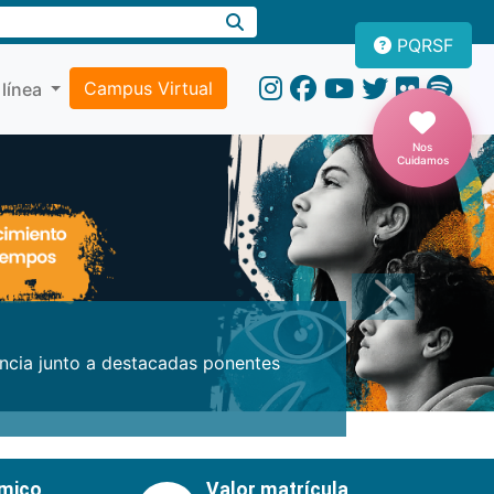
PQRSF
Campus Virtual
 línea
Nos
Cuidamos
Próxima
encia junto a destacadas ponentes
émico
Valor matrícula