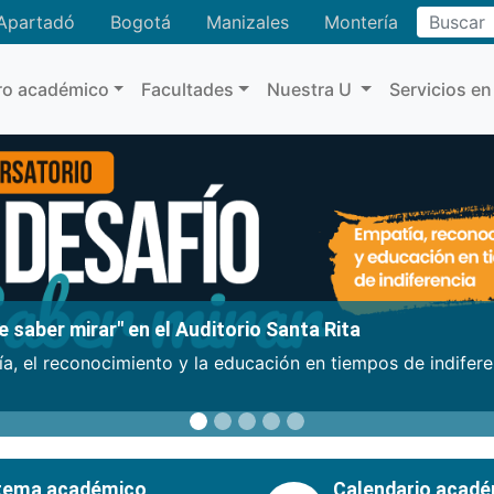
Buscar
Apartadó
Bogotá
Manizales
Montería
ro académico
Facultades
Nuestra U
Servicios en
 saber mirar" en el Auditorio Santa Rita
a, el reconocimiento y la educación en tiempos de indifer
tema académico
Calendario acad