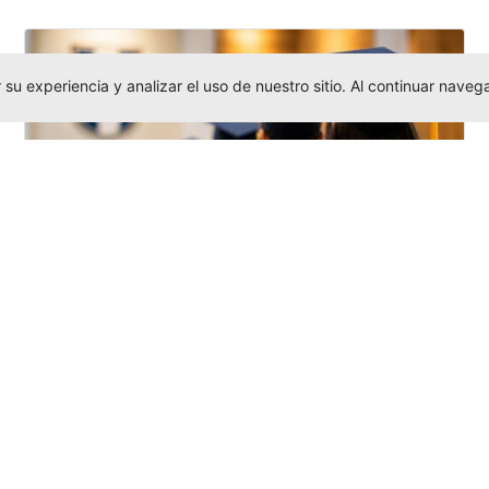
su experiencia y analizar el uso de nuestro sitio. Al continuar nav
Grados colectivos de pregrado:
consulte fechas y programación
Editor
,
6/8/2026
La Universidad Católica Luis Amigó publicó
las fechas de
grados colectivos
extemporaneos
de pregrado, con fechas
de firma de actas, entrega de invitaciones,