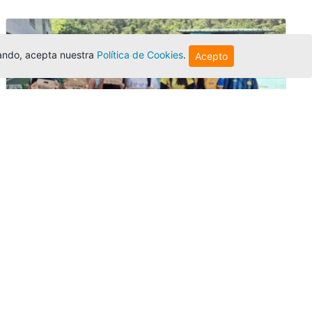
egando, acepta nuestra
Política de Cookies
.
Acepto
Amigonianos inician intercambios
académicos en 2026-2
Editor
,
4/8/2026
Estudiantes de la Universidad Católica Luis
Amigó realizarán
intercambios
nacionales
e internacionales durante el segundo
semestre de 2026, fortaleciendo su