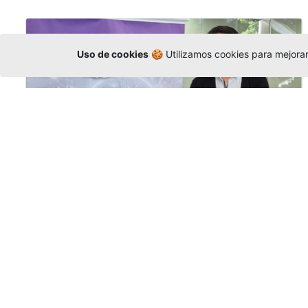
Uso de cookies
🍪 Utilizamos cookies para mejorar 
La Universidad participó en la
Asamblea de la COCTI-CICT
Editor
,
6/8/2026
Manuel David Gómez
representó a la
Universidad en la Asamblea General de la
Conferencia de Instituciones Católicas de
Teología
y participó en el X Simposio