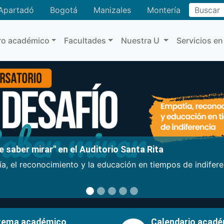
Buscar
Apartadó
Bogotá
Manizales
Montería
ro académico
Facultades
Nuestra U
Servicios en
 saber mirar" en el Auditorio Santa Rita
a, el reconocimiento y la educación en tiempos de indifer
tema académico
Calendario acad