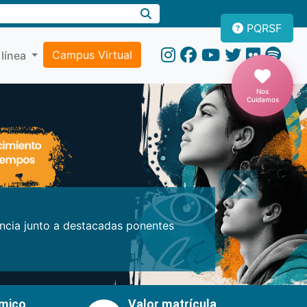
PQRSF
Campus Virtual
 línea
Nos
Cuidamos
Próxima
encia junto a destacadas ponentes
émico
Valor matrícula