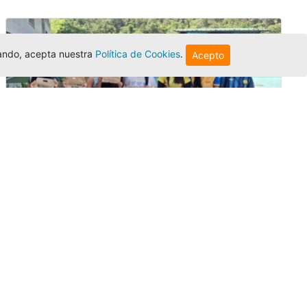
egando, acepta nuestra
Política de Cookies
.
Acepto
Amigonianos inician intercambios
académicos en 2026-2
Editor
,
4/8/2026
Estudiantes de la Universidad Católica Luis
Amigó realizarán
intercambios
nacionales
e internacionales durante el segundo
semestre de 2026, fortaleciendo su