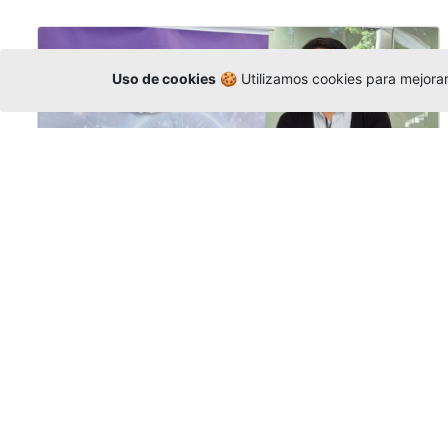
Uso de cookies
🍪 Utilizamos cookies para mejorar 
La Universidad participó en la
Asamblea de la COCTI-CICT
Editor
,
6/8/2026
Manuel David Gómez
representó a la
Universidad en la Asamblea General de la
Conferencia de Instituciones Católicas de
Teología
y participó en el X Simposio