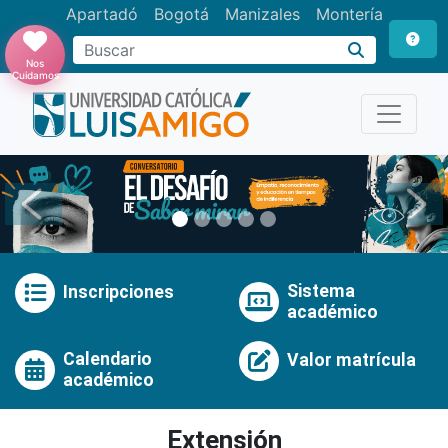
Apartadó
Bogotá
Manizales
Montería
Buscar
Nos
Cuidamos
Anterior
Pró
Sistema
Inscripciones
académico
Calendario
Valor matrícula
académico
Extensión