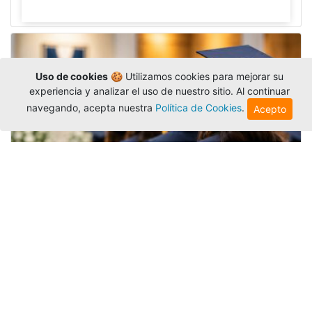
Uso de cookies
🍪 Utilizamos cookies para mejorar su
experiencia y analizar el uso de nuestro sitio. Al continuar
navegando, acepta nuestra
Política de Cookies
.
Acepto
Grados colectivos de pregrado:
consulte fechas y programación
Editor
,
6/8/2026
La Universidad Católica Luis Amigó publicó
las fechas de
grados colectivos
extemporaneos
de pregrado, con fechas de