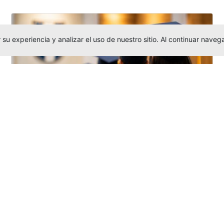
su experiencia y analizar el uso de nuestro sitio. Al continuar nav
Grados colectivos de pregrado:
consulte fechas y programación
Editor
,
6/8/2026
La Universidad Católica Luis Amigó publicó
las fechas de
grados colectivos
extemporaneos
de pregrado, con fechas
de firma de actas, entrega de invitaciones,