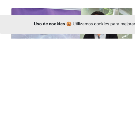
Uso de cookies
🍪 Utilizamos cookies para mejorar 
La Universidad participó en la
Asamblea de la COCTI-CICT
Editor
,
6/8/2026
Manuel David Gómez
representó a la
Universidad en la Asamblea General de la
Conferencia de Instituciones Católicas de
Teología
y participó en el X Simposio