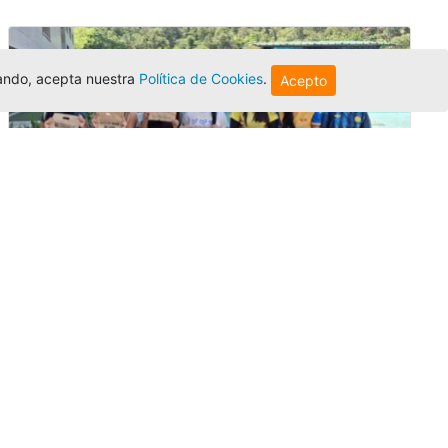
egando, acepta nuestra
Política de Cookies
.
Acepto
Amigonianos inician intercambios
académicos en 2026-2
Editor
,
4/8/2026
Estudiantes de la Universidad Católica Luis
Amigó realizarán
intercambios
nacionales
e internacionales durante el segundo
semestre de 2026, fortaleciendo su