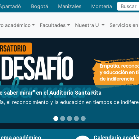
Buscar
Apartadó
Bogotá
Manizales
Montería
ro académico
Facultades
Nuestra U
Servicios en
 saber mirar" en el Auditorio Santa Rita
a, el reconocimiento y la educación en tiempos de indifer
tema académico
Calendario acad