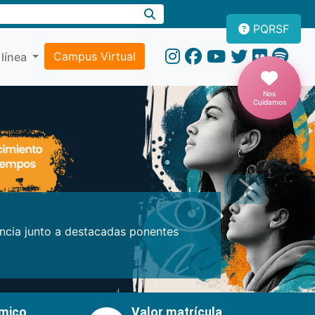
PQRSF
Campus Virtual
 línea
Nos
Cuidamos
Próxima
encia junto a destacadas ponentes
émico
Valor matrícula