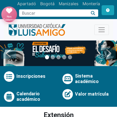
Apartadó
Bogotá
Manizales
Montería
Buscar
Nos
Cuidamos
Anterior
Pró
Sistema
Inscripciones
académico
Calendario
Valor matrícula
académico
Extensión