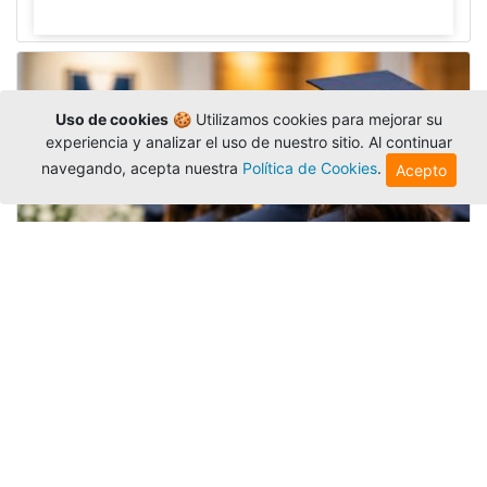
Uso de cookies
🍪 Utilizamos cookies para mejorar su
experiencia y analizar el uso de nuestro sitio. Al continuar
navegando, acepta nuestra
Política de Cookies
.
Acepto
Grados colectivos de pregrado:
consulte fechas y programación
Editor
,
6/8/2026
La Universidad Católica Luis Amigó publicó
las fechas de
grados colectivos
extemporaneos
de pregrado, con fechas de