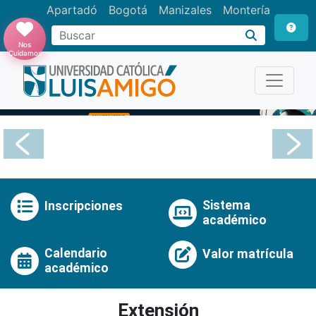
Apartadó
Bogotá
Manizales
Montería
Buscar
Nos
Cuidamos
Anterior
Pró
Sistema
Inscripciones
académico
Calendario
Valor matrícula
académico
Extensión