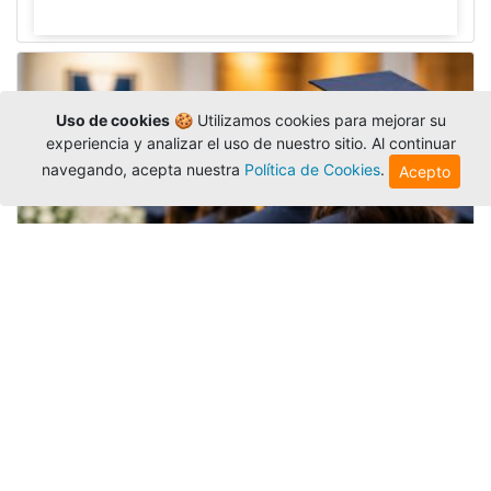
Uso de cookies
🍪 Utilizamos cookies para mejorar su
experiencia y analizar el uso de nuestro sitio. Al continuar
navegando, acepta nuestra
Política de Cookies
.
Acepto
Grados colectivos de pregrado:
consulte fechas y programación
Editor
,
6/8/2026
La Universidad Católica Luis Amigó publicó
las fechas de
grados colectivos
extemporaneos
de pregrado, con fechas de