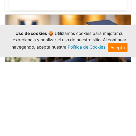
Uso de cookies
🍪 Utilizamos cookies para mejorar su
experiencia y analizar el uso de nuestro sitio. Al continuar
navegando, acepta nuestra
Política de Cookies
.
Acepto
Grados colectivos de pregrado:
consulte fechas y programación
Editor
,
6/8/2026
La Universidad Católica Luis Amigó publicó
las fechas de
grados colectivos
extemporaneos
de pregrado, con fechas de