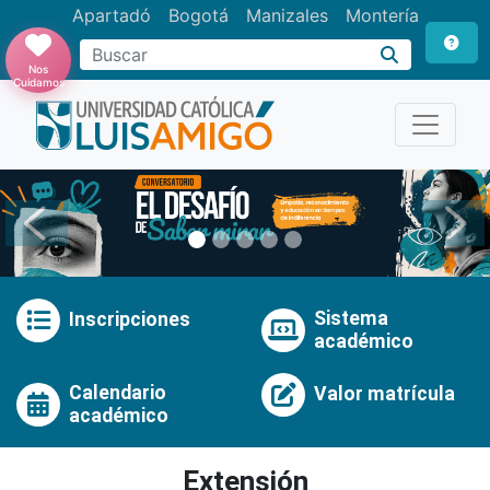
Apartadó
Bogotá
Manizales
Montería
Buscar
Nos
Cuidamos
Anterior
Pró
Sistema
Inscripciones
académico
Calendario
Valor matrícula
académico
Extensión