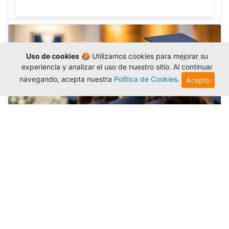
Uso de cookies
🍪 Utilizamos cookies para mejorar su
experiencia y analizar el uso de nuestro sitio. Al continuar
navegando, acepta nuestra
Política de Cookies
.
Acepto
Grados colectivos de pregrado:
consulte fechas y programación
Editor
,
6/8/2026
La Universidad Católica Luis Amigó publicó
las fechas de
grados colectivos
extemporaneos
de pregrado, con fechas de