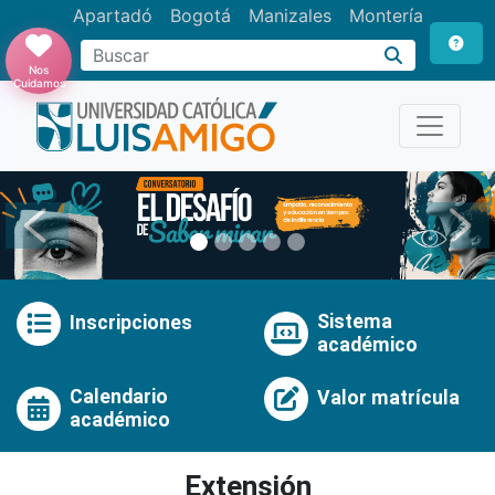
Apartadó
Bogotá
Manizales
Montería
Buscar
Nos
Cuidamos
Anterior
Pró
Sistema
Inscripciones
académico
Calendario
Valor matrícula
académico
Extensión