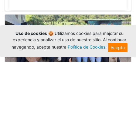
Uso de cookies
🍪 Utilizamos cookies para mejorar su
experiencia y analizar el uso de nuestro sitio. Al continuar
navegando, acepta nuestra
Política de Cookies
.
Acepto
Amigonianos inician intercambios
académicos en 2026-2
Editor
,
4/8/2026
Estudiantes de la Universidad Católica Luis
Amigó realizarán
intercambios
nacionales e
internacionales durante el segundo semestre