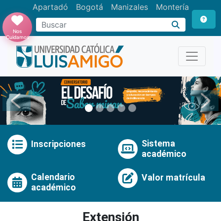
Apartadó
Bogotá
Manizales
Montería
Buscar
Nos
Cuidamos
Anterior
Pró
Sistema
Inscripciones
académico
Calendario
Valor matrícula
académico
Extensión