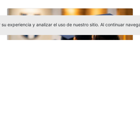
su experiencia y analizar el uso de nuestro sitio. Al continuar nav
Grados colectivos de pregrado:
consulte fechas y programación
Editor
,
6/8/2026
La Universidad Católica Luis Amigó publicó
las fechas de
grados colectivos
extemporaneos
de pregrado, con fechas
de firma de actas, entrega de invitaciones,