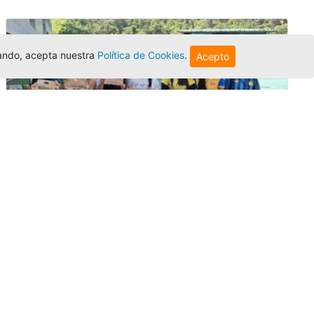
egando, acepta nuestra
Política de Cookies
.
Acepto
Amigonianos inician intercambios
académicos en 2026-2
Editor
,
4/8/2026
Estudiantes de la Universidad Católica Luis
Amigó realizarán
intercambios
nacionales
e internacionales durante el segundo
semestre de 2026, fortaleciendo su