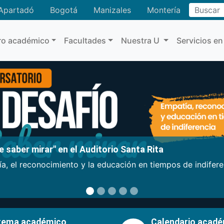
Buscar
Apartadó
Bogotá
Manizales
Montería
ro académico
Facultades
Nuestra U
Servicios en
 saber mirar" en el Auditorio Santa Rita
a, el reconocimiento y la educación en tiempos de indifer
tema académico
Calendario acad