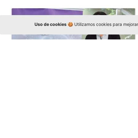
Uso de cookies
🍪 Utilizamos cookies para mejorar 
La Universidad participó en la
Asamblea de la COCTI-CICT
Editor
,
6/8/2026
Manuel David Gómez
representó a la
Universidad en la Asamblea General de la
Conferencia de Instituciones Católicas de
Teología
y participó en el X Simposio