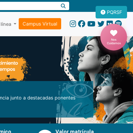
PQRSF
Campus Virtual
 línea
Nos
Cuidamos
Próxima
encia junto a destacadas ponentes
émico
Valor matrícula