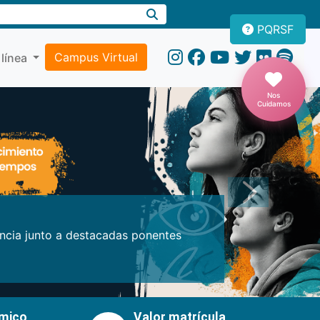
PQRSF
Campus Virtual
 línea
Nos
Cuidamos
Próxima
encia junto a destacadas ponentes
émico
Valor matrícula