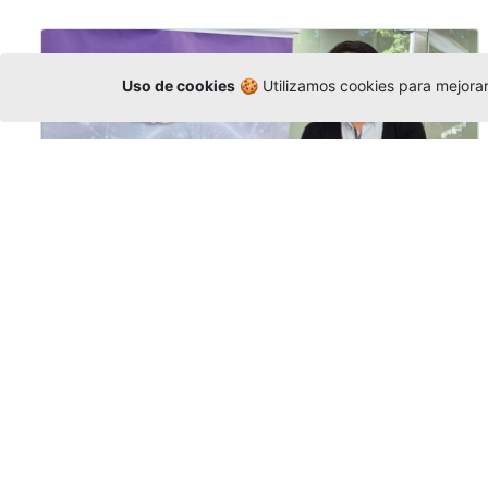
Uso de cookies
🍪 Utilizamos cookies para mejorar 
La Universidad participó en la
Asamblea de la COCTI-CICT
Editor
,
6/8/2026
Manuel David Gómez
representó a la
Universidad en la Asamblea General de la
Conferencia de Instituciones Católicas de
Teología
y participó en el X Simposio