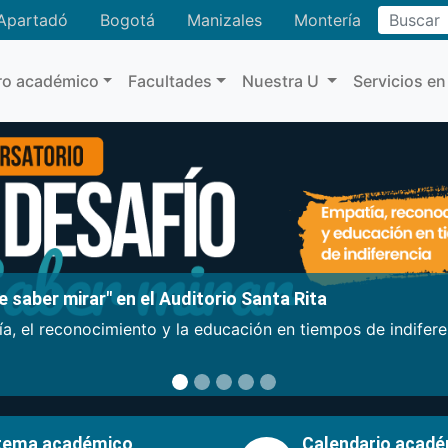
Buscar
Apartadó
Bogotá
Manizales
Montería
ro académico
Facultades
Nuestra U
Servicios en
 saber mirar" en el Auditorio Santa Rita
a, el reconocimiento y la educación en tiempos de indifer
tema académico
Calendario acad