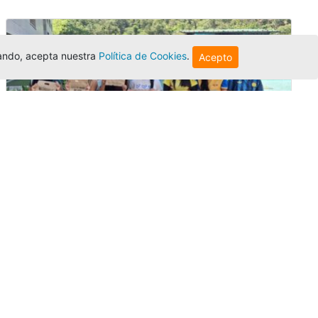
egando, acepta nuestra
Política de Cookies
.
Acepto
Amigonianos inician intercambios
académicos en 2026-2
Editor
,
4/8/2026
Estudiantes de la Universidad Católica Luis
Amigó realizarán
intercambios
nacionales
e internacionales durante el segundo
semestre de 2026, fortaleciendo su