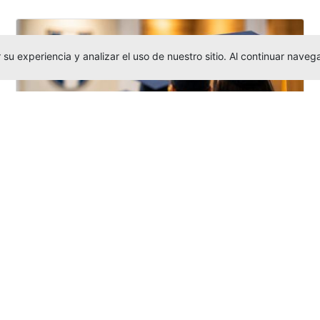
su experiencia y analizar el uso de nuestro sitio. Al continuar nav
Grados colectivos de pregrado:
consulte fechas y programación
Editor
,
6/8/2026
La Universidad Católica Luis Amigó publicó
las fechas de
grados colectivos
extemporaneos
de pregrado, con fechas
de firma de actas, entrega de invitaciones,