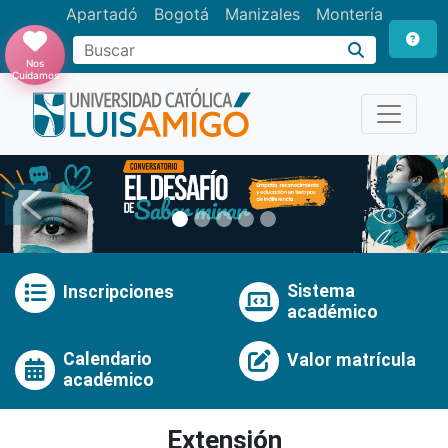
Apartadó
Bogotá
Manizales
Montería
Buscar
Nos
Cuidamos
Anterior
Pró
Sistema
Inscripciones
académico
Calendario
Valor matrícula
académico
Extensión