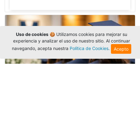
Uso de cookies
🍪 Utilizamos cookies para mejorar su
experiencia y analizar el uso de nuestro sitio. Al continuar
navegando, acepta nuestra
Política de Cookies
.
Acepto
Grados colectivos de pregrado:
consulte fechas y programación
Editor
,
6/8/2026
La Universidad Católica Luis Amigó publicó
las fechas de
grados colectivos
extemporaneos
de pregrado, con fechas de