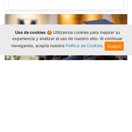
Uso de cookies
🍪 Utilizamos cookies para mejorar su
experiencia y analizar el uso de nuestro sitio. Al continuar
navegando, acepta nuestra
Política de Cookies
.
Acepto
Grados colectivos de pregrado:
consulte fechas y programación
Editor
,
6/8/2026
La Universidad Católica Luis Amigó publicó
las fechas de
grados colectivos
extemporaneos
de pregrado, con fechas de