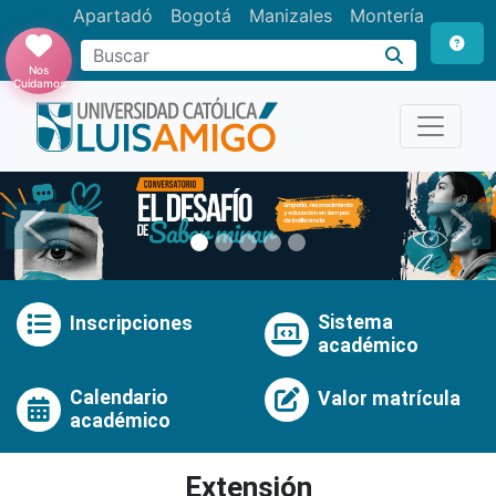
Apartadó
Bogotá
Manizales
Montería
Buscar
Nos
Cuidamos
Anterior
Pró
Sistema
Inscripciones
académico
Calendario
Valor matrícula
académico
Extensión