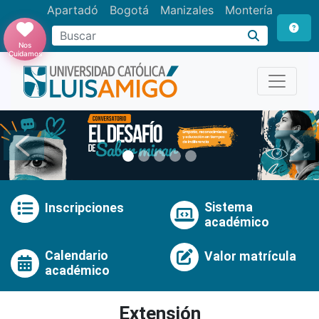
Apartadó
Bogotá
Manizales
Montería
Buscar
Nos
Cuidamos
Anterior
Pró
Sistema
Inscripciones
académico
Calendario
Valor matrícula
académico
Extensión