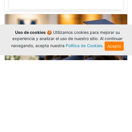
Uso de cookies
🍪 Utilizamos cookies para mejorar su
experiencia y analizar el uso de nuestro sitio. Al continuar
navegando, acepta nuestra
Política de Cookies
.
Acepto
Grados colectivos de pregrado:
consulte fechas y programación
Editor
,
6/8/2026
La Universidad Católica Luis Amigó publicó
las fechas de
grados colectivos
extemporaneos
de pregrado, con fechas de