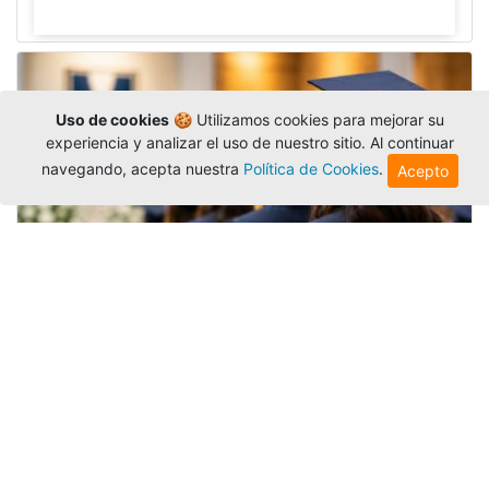
Uso de cookies
🍪 Utilizamos cookies para mejorar su
experiencia y analizar el uso de nuestro sitio. Al continuar
navegando, acepta nuestra
Política de Cookies
.
Acepto
Grados colectivos de pregrado:
consulte fechas y programación
Editor
,
6/8/2026
La Universidad Católica Luis Amigó publicó
las fechas de
grados colectivos
extemporaneos
de pregrado, con fechas de