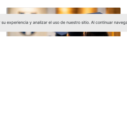
su experiencia y analizar el uso de nuestro sitio. Al continuar nav
Grados colectivos de pregrado:
consulte fechas y programación
Editor
,
6/8/2026
La Universidad Católica Luis Amigó publicó
las fechas de
grados colectivos
extemporaneos
de pregrado, con fechas
de firma de actas, entrega de invitaciones,