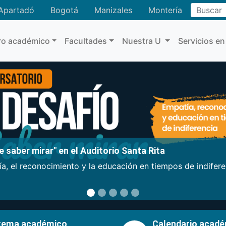
Buscar
Apartadó
Bogotá
Manizales
Montería
ro académico
Facultades
Nuestra U
Servicios en
 saber mirar" en el Auditorio Santa Rita
a, el reconocimiento y la educación en tiempos de indifer
tema académico
Calendario acad