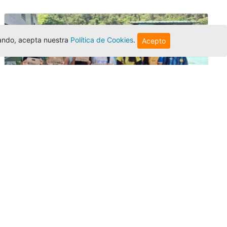
egando, acepta nuestra
Política de Cookies
.
Acepto
Amigonianos inician intercambios
académicos en 2026-2
Editor
,
4/8/2026
Estudiantes de la Universidad Católica Luis
Amigó realizarán
intercambios
nacionales
e internacionales durante el segundo
semestre de 2026, fortaleciendo su