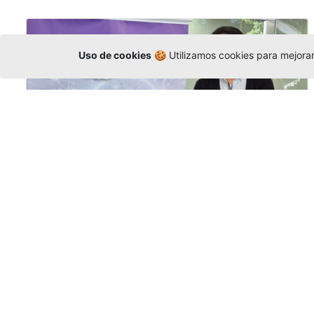
Uso de cookies
🍪 Utilizamos cookies para mejorar 
La Universidad participó en la
Asamblea de la COCTI-CICT
Editor
,
6/8/2026
Manuel David Gómez
representó a la
Universidad en la Asamblea General de la
Conferencia de Instituciones Católicas de
Teología
y participó en el X Simposio