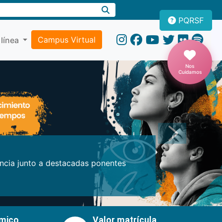
PQRSF
Campus Virtual
 línea
Nos
Cuidamos
Próxima
encia junto a destacadas ponentes
émico
Valor matrícula