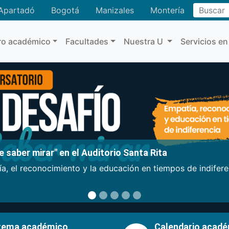
Buscar
Apartadó
Bogotá
Manizales
Montería
ro académico
Facultades
Nuestra U
Servicios en
 saber mirar" en el Auditorio Santa Rita
a, el reconocimiento y la educación en tiempos de indifer
tema académico
Calendario acad