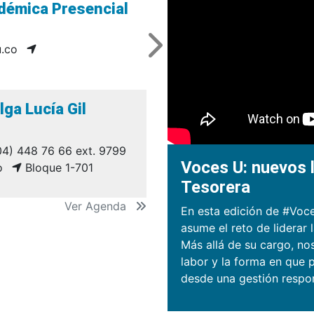
démica Presencial
.co
lga Lucía Gil
4) 448 76 66 ext. 9799
Voces U: nuevos l
o
Bloque 1-701
Tesorera
Ver Agenda
En esta edición de #Voce
asume el reto de liderar 
Más allá de su cargo, no
labor y la forma en que p
desde una gestión respo