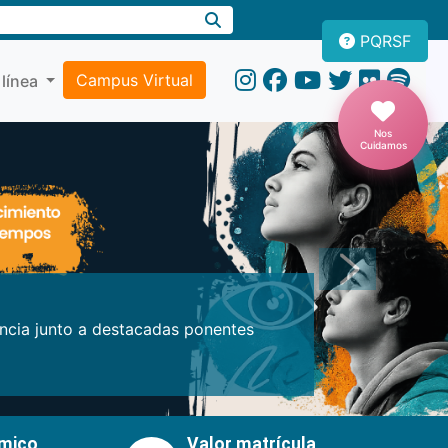
PQRSF
Campus Virtual
 línea
Nos
Cuidamos
Próxima
encia junto a destacadas ponentes
émico
Valor matrícula