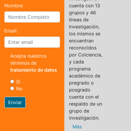
Nombre:
cuenta con 13
grupos y 46
líneas de
investigación,
Email:
los mismos se
encuentran
reconocidos
por Colciencia,
Acepta nuestros
y cada
términos de
programa
tratamiento de datos
académico de
Sí
pregrado o
No
posgrado
cuenta con el
Enviar
respaldo de un
grupo de
investigación.
Más