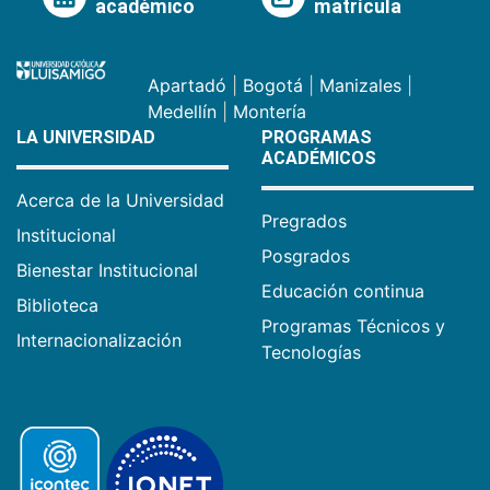
académico
matrícula
Apartadó
|
Bogotá
|
Manizales
|
Medellín
|
Montería
LA UNIVERSIDAD
PROGRAMAS
ACADÉMICOS
Acerca de la Universidad
Pregrados
Institucional
Posgrados
Bienestar Institucional
Educación continua
Biblioteca
Programas Técnicos y
Internacionalización
Tecnologías