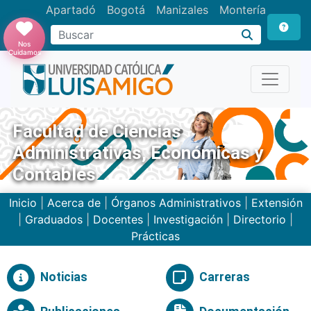
Apartadó
Bogotá
Manizales
Montería
Buscar
Nos
Cuidamos
Facultad de Ciencias
Administrativas, Económicas y
Contables
Inicio
|
Acerca de
|
Órganos Administrativos
|
Extensión
|
Graduados
|
Docentes
|
Investigación
|
Directorio
|
Prácticas
Noticias
Carreras