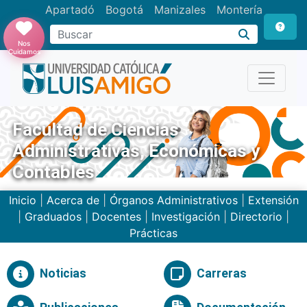
Apartadó
Bogotá
Manizales
Montería
Buscar
Nos
Cuidamos
Facultad de Ciencias
Administrativas, Económicas y
Contables
Inicio
|
Acerca de
|
Órganos Administrativos
|
Extensión
|
Graduados
|
Docentes
|
Investigación
|
Directorio
|
Prácticas
Noticias
Carreras