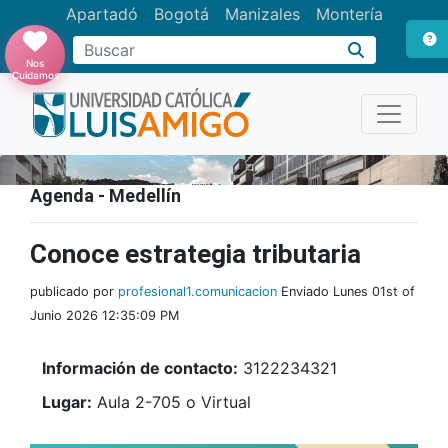
Apartadó
Bogotá
Manizales
Montería
Buscar
Nos
Cuidamos
Agenda - Medellín
Conoce estrategia tributaria
publicado por
profesional1.comunicacion
Enviado Lunes 01st of
Junio 2026 12:35:09 PM
Información de contacto:
3122234321
Lugar:
Aula 2-705 o Virtual