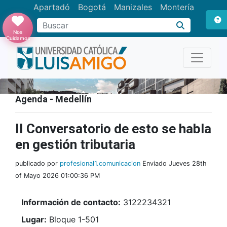
Apartadó
Bogotá
Manizales
Montería
Buscar
Nos
Cuidamos
Agenda - Medellín
II Conversatorio de esto se habla
en gestión tributaria
publicado por
profesional1.comunicacion
Enviado Jueves 28th
of Mayo 2026 01:00:36 PM
Información de contacto:
3122234321
Lugar:
Bloque 1-501