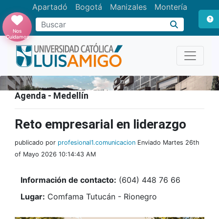
Apartadó
Bogotá
Manizales
Montería
Buscar
Nos
Cuidamos
Agenda - Medellín
Reto empresarial en liderazgo
publicado por
profesional1.comunicacion
Enviado Martes 26th
of Mayo 2026 10:14:43 AM
Información de contacto:
(604) 448 76 66
Lugar:
Comfama Tutucán - Rionegro