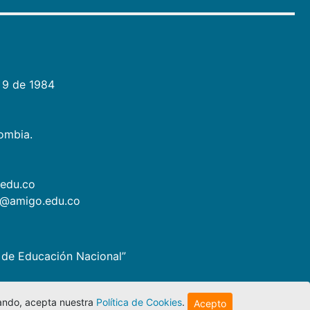
 9 de 1984
lombia.
.edu.co
as@amigo.edu.co
io de Educación Nacional”
egando, acepta nuestra
Política de Cookies
.
Acepto