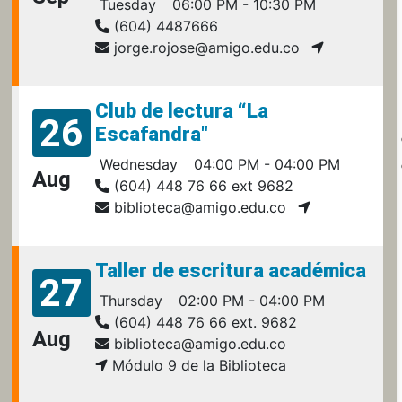
Tuesday
06:00 PM - 10:30 PM
(604) 4487666
jorge.rojose@amigo.edu.co
Club de lectura “La
26
Escafandra"
Wednesday
04:00 PM - 04:00 PM
Aug
(604) 448 76 66 ext 9682
biblioteca@amigo.edu.co
Taller de escritura académica
27
Thursday
02:00 PM - 04:00 PM
(604) 448 76 66 ext. 9682
Aug
biblioteca@amigo.edu.co
Módulo 9 de la Biblioteca