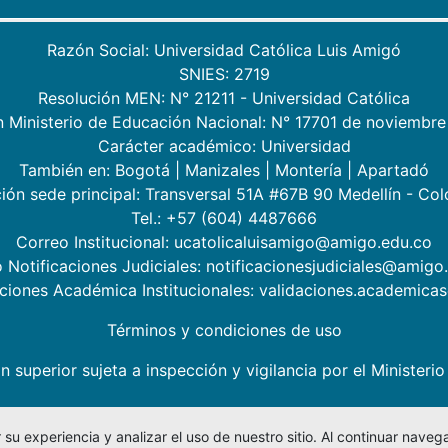
Razón Social: Universidad Católica Luis Amigó
SNIES: 2719
Resolución MEN: N° 21211 - Universidad Católica
n Ministerio de Educación Nacional: N° 17701 de noviembre
Carácter académico: Universidad
También en:
Bogotá
|
Manizales
|
Montería
|
Apartadó
ión sede principal: Transversal 51A #67B 90 Medellín - Co
Tel.: +57 (604) 4487666
Correo Institucional: ucatolicaluisamigo@amigo.edu.co
 Notificaciones Judiciales: notificacionesjudiciales@amigo
aciones Académica Institucionales: validaciones.academic
Términos y condiciones de uso
n superior sujeta a inspección y vigilancia por el Minister
su experiencia y analizar el uso de nuestro sitio. Al continuar nav