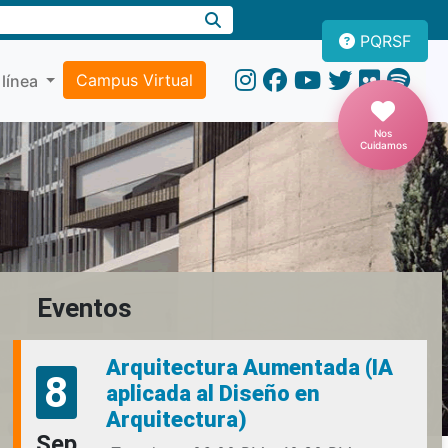
PQRSF
Campus Virtual
 línea
Nos
Cuidamos
Eventos
Arquitectura Aumentada (IA
8
aplicada al Diseño en
Arquitectura)
Sep