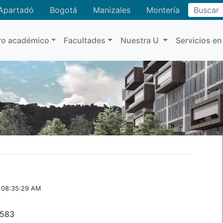
Buscar
Apartadó
Bogotá
Manizales
Montería
ro académico
Facultades
Nuestra U
Servicios en
 08:35:29 AM
9583