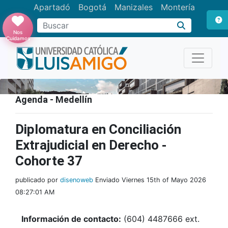
Apartadó
Bogotá
Manizales
Montería
Buscar
Nos
Cuidamos
Agenda - Medellín
Diplomatura en Conciliación
Extrajudicial en Derecho -
Cohorte 37
publicado por
disenoweb
Enviado Viernes 15th of Mayo 2026
08:27:01 AM
Información de contacto:
(604) 4487666 ext.