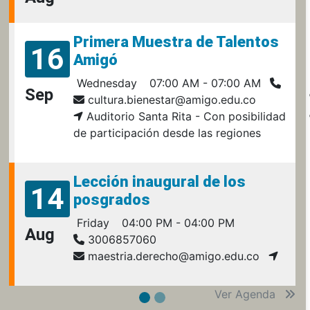
Primera Muestra de Talentos
16
Amigó
Wednesday
07:00 AM - 07:00 AM
Sep
cultura.bienestar@amigo.edu.co
Auditorio Santa Rita - Con posibilidad
de participación desde las regiones
Lección inaugural de los
14
posgrados
Friday
04:00 PM - 04:00 PM
Aug
3006857060
maestria.derecho@amigo.edu.co
Ver Agenda