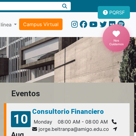
PQRSF
Campus Virtual
 línea
Nos
Cuidamos
Eventos
Consultorio Financiero
10
Monday
08:00 AM - 08:00 AM
jorge.beltranpa@amigo.edu.co
Aug