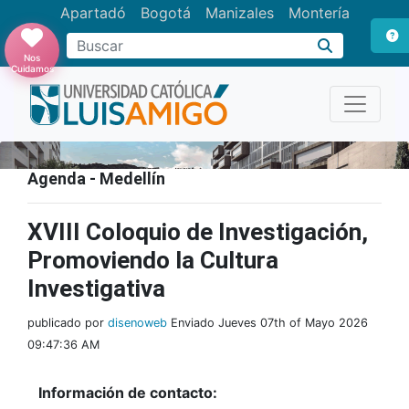
Apartadó
Bogotá
Manizales
Montería
Buscar
Nos
Cuidamos
Agenda - Medellín
XVIII Coloquio de Investigación,
Promoviendo la Cultura
Investigativa
publicado por
disenoweb
Enviado Jueves 07th of Mayo 2026
09:47:36 AM
Información de contacto: