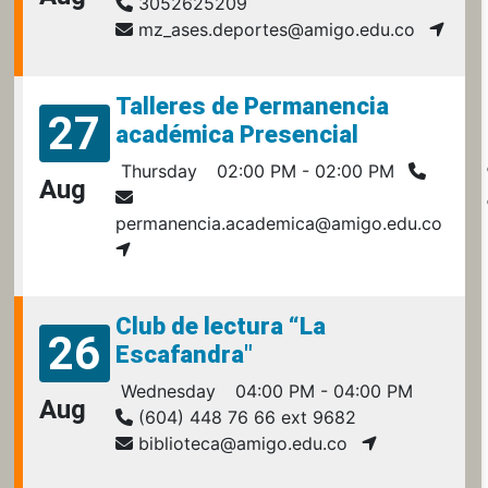
3052625209
mz_ases.deportes@amigo.edu.co
Talleres de Permanencia
27
académica Presencial
Thursday
02:00 PM - 02:00 PM
Aug
permanencia.academica@amigo.edu.co
Club de lectura “La
26
Escafandra"
Wednesday
04:00 PM - 04:00 PM
Aug
(604) 448 76 66 ext 9682
biblioteca@amigo.edu.co