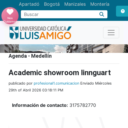
Apartadó
Bogotá
Manizales
Montería
Buscar
Nos
Cuidamos
Agenda - Medellín
Academic showroom linnguart
publicado por
profesional1.comunicacion
Enviado Miércoles
29th of Abril 2026 03:18:11 PM
Información de contacto:
3175782770