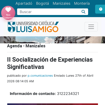
Apartadó
Bogotá
Manizales
Montería
Buscar
Nos
Cuidamos
Agenda - Manizales
II Socialización de Experiencias
Significativas
publicado por
p.comunicaciones
Enviado Lunes 27th of Abril
2026 08:14:05 AM
Información de contacto:
3122234321