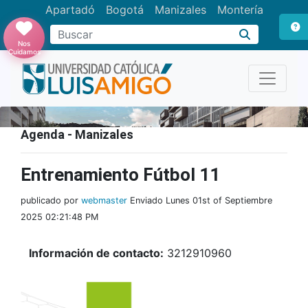
Apartadó
Bogotá
Manizales
Montería
Buscar
Nos
Cuidamos
Agenda - Manizales
Entrenamiento Fútbol 11
publicado por
webmaster
Enviado Lunes 01st of Septiembre
2025 02:21:48 PM
Información de contacto:
3212910960