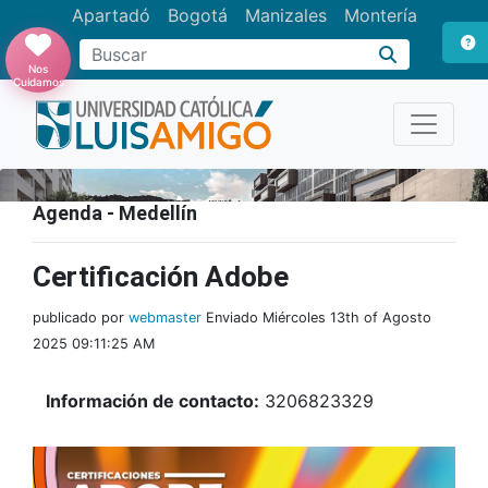
Apartadó
Bogotá
Manizales
Montería
Buscar
Nos
Cuidamos
Agenda - Medellín
Certificación Adobe
publicado por
webmaster
Enviado Miércoles 13th of Agosto
2025 09:11:25 AM
Información de contacto:
3206823329