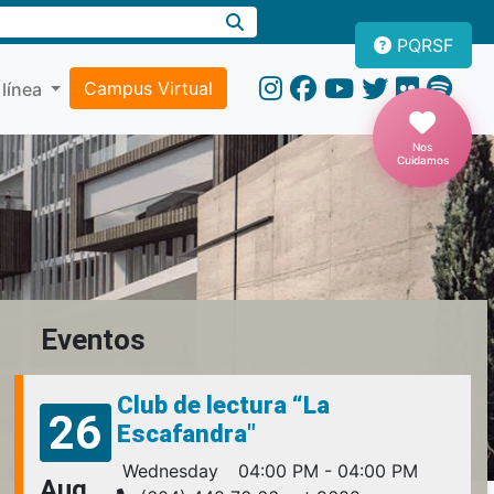
PQRSF
Campus Virtual
 línea
Nos
Cuidamos
Eventos
Club de lectura “La
26
Escafandra"
Wednesday
04:00 PM - 04:00 PM
Aug