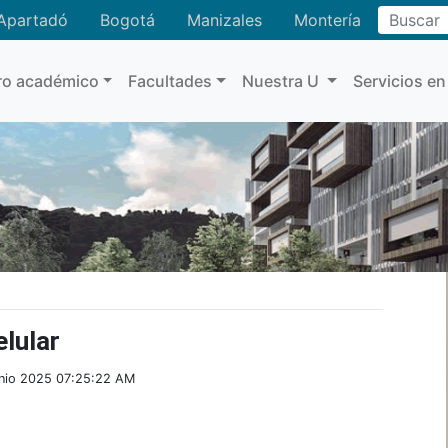
Buscar
Apartadó
Bogotá
Manizales
Montería
ro académico
Facultades
Nuestra U
Servicios en
elular
unio 2025 07:25:22 AM