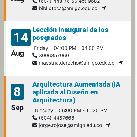
(604) 448 76 66 ext 9682
biblioteca@amigo.edu.co
Lección inaugural de los
14
posgrados
Friday
04:00 PM - 04:00 PM
Aug
3006857060
maestria.derecho@amigo.edu.co
Arquitectura Aumentada (IA
8
aplicada al Diseño en
Arquitectura)
Sep
Tuesday
06:00 PM - 10:30 PM
(604) 4487666
jorge.rojose@amigo.edu.co