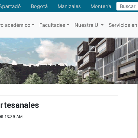
Buscar
Apartadó
Bogotá
Manizales
Montería
ro académico
Facultades
Nuestra U
Servicios en
artesanales
09:13:39 AM