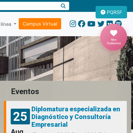
PQRSF
Campus Virtual
 línea
Nos
Cuidamos
Eventos
Diplomatura especializada en
25
Diagnóstico y Consultoría
Empresarial
Aug