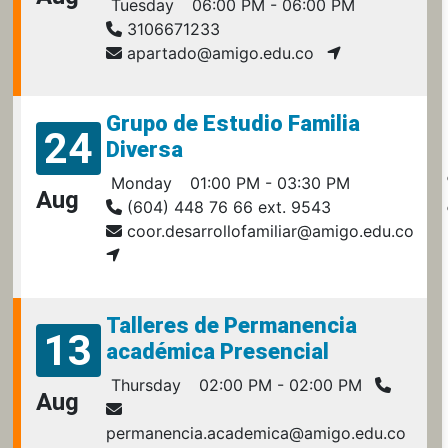
Tuesday
06:00 PM - 06:00 PM
3106671233
apartado@amigo.edu.co
Grupo de Estudio Familia
24
Diversa
Monday
01:00 PM - 03:30 PM
Aug
(604) 448 76 66 ext. 9543
coor.desarrollofamiliar@amigo.edu.co
Talleres de Permanencia
13
académica Presencial
Thursday
02:00 PM - 02:00 PM
Aug
permanencia.academica@amigo.edu.co